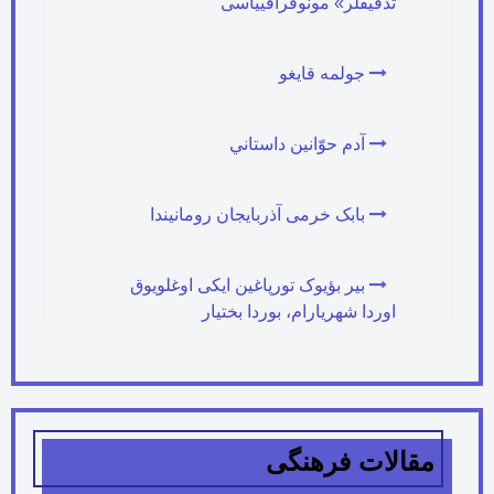
تدقیقلر» مونوقرافییاسی
جولمه قایغو
آدم حوّانين داستاني
بابک خرمی آذربایجان رومانیندا
بیر بؤیوک تورپاغین ایکی اوغلویوق
اوردا شهریارام، بوردا بختیار
مقالات فرهنگی