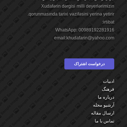
Xudafərin dərgisi milli deyerlərimizin
qorunmasında tarixi vəzifəsini yerinə yetirir.
irtibat:
WhatsApp: 00989192281916
email:khudafarin@yahoo.com
درخواست اشتراک
ادبیات
فرهنگ
درباره ما
آرشیو مجله
ارسال مقاله
تماس با ما