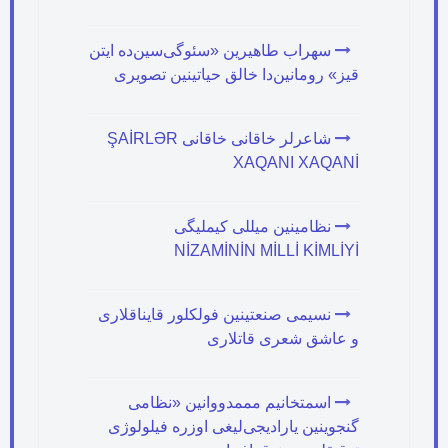
سهراب طاهیرین «سئوگی‌سین‌ده ایتن
قیز» رومانین‌دا خالق حیاتینین تصویری
شاعرلر خاقانی خاقانی ŞAİRLƏR
XAQANI XAQANİ
نظامینین میللی کیملیگی
NİZAMİNİN MİLLİ KİMLİYİ
نسیمی صنعتینین فولکلور قایناقلاری
و عاشق شعری قاتلاری
اسمتخانیم مممدووانین «نظامی
گنجوینین یارادیجی‌لیغی اوزره فیلولوژی