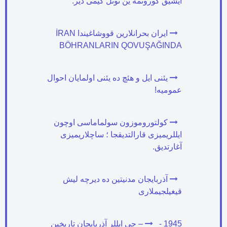
ایشیق گورونمه ین تونل کیمی دیر.
ایران بحرانلارین قووشاغیندا İRAN
BÖHRANLARIN QOVUŞAĞINDA
یئنی ایل و هئچ ده یئنی اولمایان احوال
عمومیه!
کولتوروموزون سولماماسی اوچون
ایللریمیزی قارالتدیقجا ؛ ساچلاریمیزی
آغارتدیق.
آذربایجان مدنیتین ده دیرچه لیش
قیغیلجیملاری
- 1945 – جی ایللر آذربایجان تاریخین