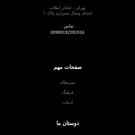
تهران ، خیابان انقلاب
ابتدای وصال شیرازی پلاک 7
تماس :
00989192281916
صفحات مهم
سرمقاله
فرهنگ
ادبیات
دوستان ما