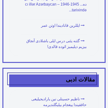
ده... 1945-1946 – cı illər Azərbaycan
tarixində...
ایللرین قانادیندا اوتن عمر
گئنه یئنی درس ایلی باشلادی آنجاق
بیزیم دیلیمیز ائوده قالدی!
مقالات ادبی
ناظیم حسینلی نین یارادیجیلیغی
حاققیندا ییغجام بیلیگلندیرمه