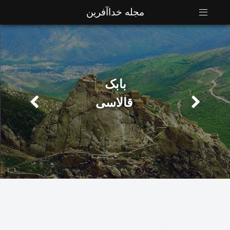
مجله خداآفرین
بابک
قالاسی