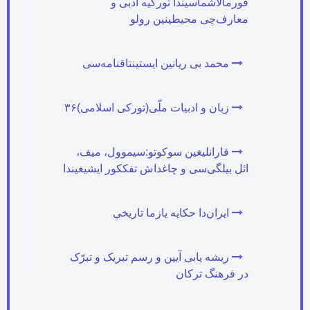
فورمالاشماسیندا تورکیه ادبی و
معارف‌چی محیطینین رولو
محمد بی ریانین ایستینتاقنامه‌سی
زبان و ادبیات ملّی(تورکی اسلامی)۳۶
قارانلیغین سوکوتو:سیموول، میف،
ائل بیلگی‌سی و چاغداش تفککور ایشیغیندا
ايران‌دا حكايه‌ يازما تاريخي
ریشه یابی آیین و رسم تبریک و تبرّک
در فرهنگ ترکان