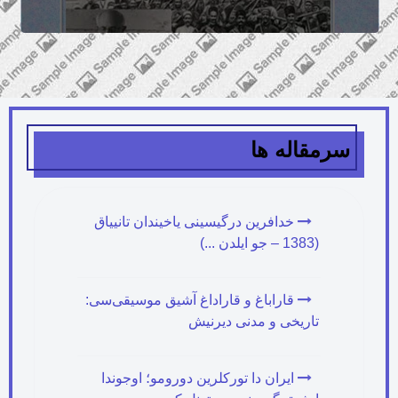
سرمقاله ها
خدافرین درگیسینی یاخیندان تانییاق
(1383 – جو ایلدن ...)
قاراباغ و قاراداغ آشیق موسیقی‌سی:
تاریخی و مدنی دیرنیش
ایران دا تورکلرین دورومو؛ اوجوندا