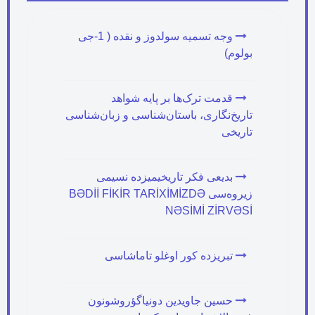
وجه تسمیه سولدوز و نقده ( 1-جی
بولوم)
قدمت ترک‌ها بر پایه شواهد
تاریخ‌نگاری، باستان‌شناسی و زبان‌شناسی
تاریخی
بدیعی فکر تاریخیمیزده نسیمی
زیروه‌سی BƏDİİ FİKİR TARİXİMİZDƏ
NƏSİMİ ZİRVƏSİ
تبریزده کور اوغلو تاماشاسی
حسین جاویدین دونیاگؤروشونون