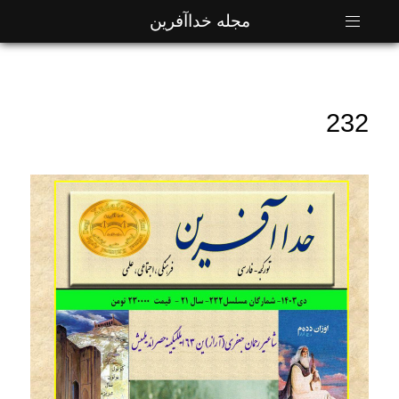
مجله خداآفرین
232