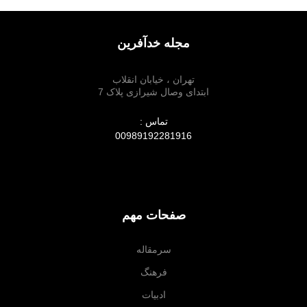
مجله خدآفرین
تهران ، خیابان انقلاب
ابتدای وصال شیرازی پلاک 7
تماس :
00989192281916
صفحات مهم
سرمقاله
فرهنگ
ادبیات