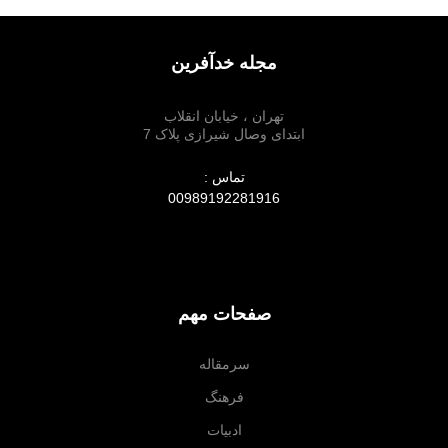
مجله خدآفرین
تهران ، خیابان انقلاب
ابتدای وصال شیرازی پلاک 7
تماس :
00989192281916
صفحات مهم
سرمقاله
فرهنگ
ادبیات