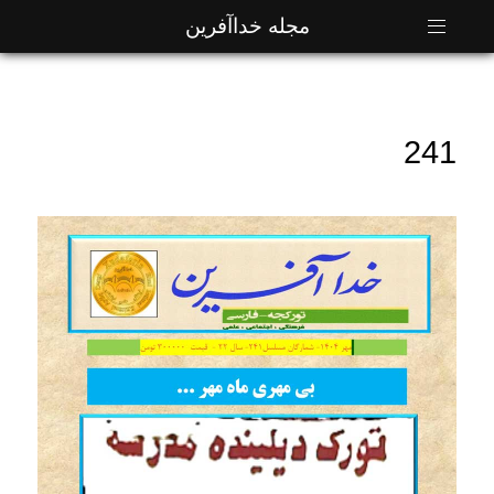
مجله خداآفرین
241