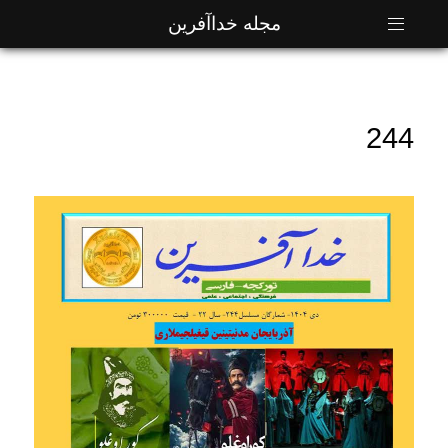
مجله خداآفرین
244