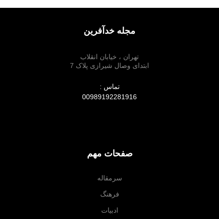
مجله خدآفرین
تهران ، خیابان انقلاب
ابتدای وصال شیرازی پلاک 7
تماس :
00989192281916
صفحات مهم
سرمقاله
فرهنگ
ادبیات