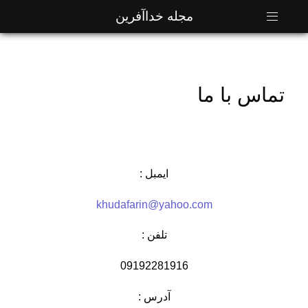
مجله خداآفرین
تماس با ما
ایمبل :
khudafarin@yahoo.com
تلفن :
09192281916
آدرس :