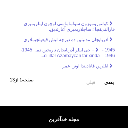
کولتوروموزون سولماماسی اوچون ایللریمیزی
قارالتدیقجا ؛ ساچلاریمیزی آغارتدیق.
آذربایجان مدنیتین ده دیرچه لیش قیغیلجیملاری
- 1945 – جی ایللر آذربایجان تاریخین ده... 1945-
1946 – cı illər Azərbaycan tarixində...
ایللرین قانادیندا اوتن عمر
صفحه1 از13
بعدی
قبلی
مجله خدآفرین