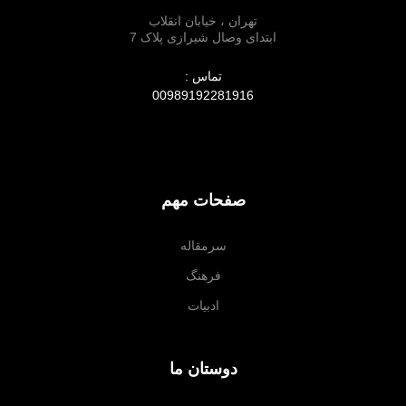
تهران ، خیابان انقلاب
ابتدای وصال شیرازی پلاک 7
تماس :
00989192281916
صفحات مهم
سرمقاله
فرهنگ
ادبیات
دوستان ما