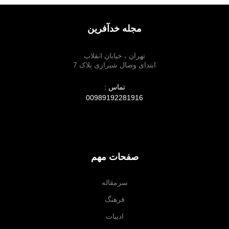
مجله خدآفرین
تهران ، خیابان انقلاب
ابتدای وصال شیرازی پلاک 7
تماس :
00989192281916
صفحات مهم
سرمقاله
فرهنگ
ادبیات