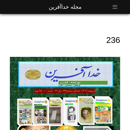
مجله خداآفرین
236