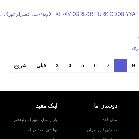
XIII-و۱۵-جی عصرلر تورک ادبیاتیندا رنگلرین میفیک آنلامی
لری
9
8
7
6
5
4
3
قبلی
شروع
دوستان ما
لینک مفید
مبل کده
بازار مبل شهرک ولیعصر
صندلی اپن تهران
تولیدی صندلی اپن