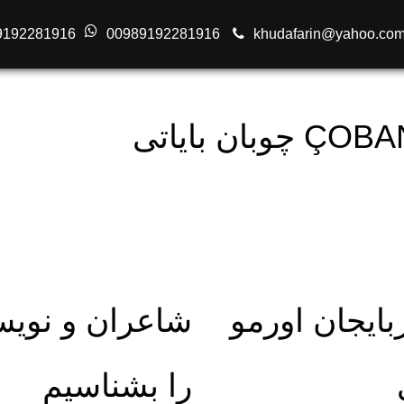
9192281916
00989192281916
ان بایاتی
بایجان اورمو
شاعران و نویسن
را بشناسیم