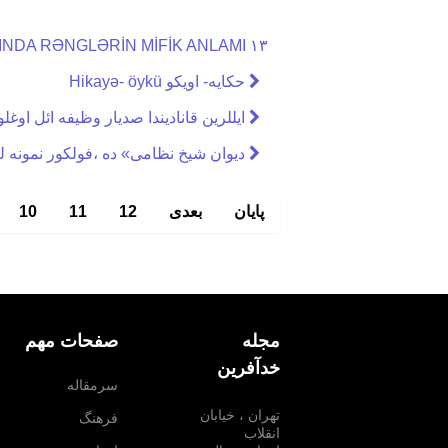
XV ƏSRLƏR TÜRK ƏDƏBİYYATINDA RƏNGLƏRİN MİFİK ANLAMI ۱۳
حکایه- اویکو Hikayə- öykü
ایللرین قانادیندا صدیار وظیفه ائل اوغلو
دیوان شیخ نظامی» ده ،فولکور نمونه 
پایان
بعدی
12
11
10
مجله
صفحات مهم
خدآفرین
سرمقاله
تهران ، خیابان
فرهنگ
انقلاب