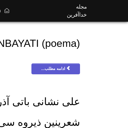
مجله
khudafarin@yahoo.com
خداآفرین
ÇOBANBAYATI (poema) چوب
ادامه مطلب...
علی نشانی باتی آذر
شعرینین ذیروه سی