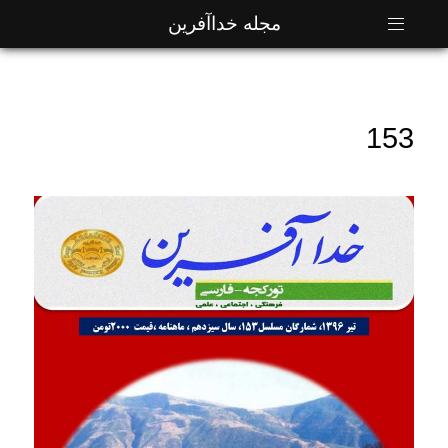
مجله خداآفرین
153