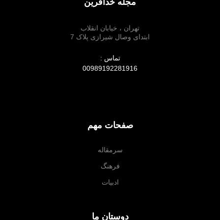
مجله خدآفرین
تهران ، خیابان انقلاب
ابتدای وصال شیرازی پلاک 7
تماس :
00989192281916
صفحات مهم
سرمقاله
فرهنگ
ادبیات
دوستان ما