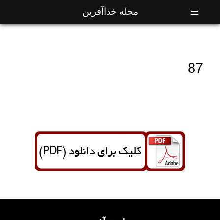
مجله خداآفرین
87