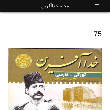
مجله خداآفرین
75