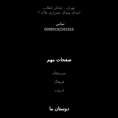
تهران ، خیابان انقلاب
ابتدای وصال شیرازی پلاک 7
تماس :
00989192281916
صفحات مهم
سرمقاله
فرهنگ
ادبیات
دوستان ما