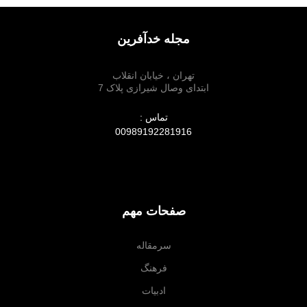
مجله خدآفرین
تهران ، خیابان انقلاب
ابتدای وصال شیرازی پلاک 7
تماس :
00989192281916
صفحات مهم
سرمقاله
فرهنگ
ادبیات