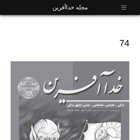
مجله خداآفرین
74