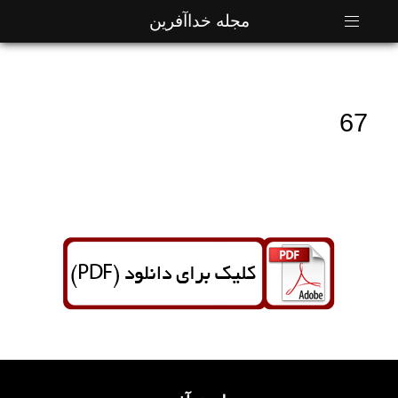
مجله خداآفرین
67