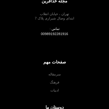
مجله خدآفرین
تهران ، خیابان انقلاب
ابتدای وصال شیرازی پلاک 7
تماس :
00989192281916
صفحات مهم
سرمقاله
فرهنگ
ادبیات
دوستان ما