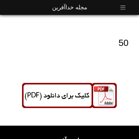
مجله خداآفرین
50