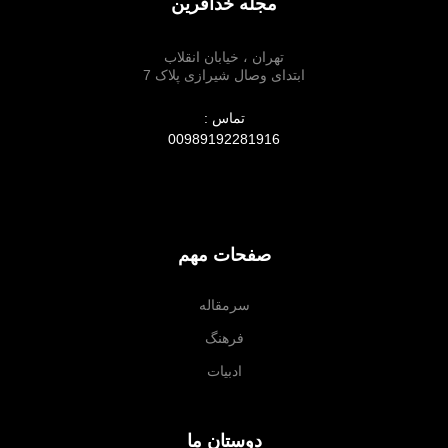
مجله خدآفرین
تهران ، خیابان انقلاب
ابتدای وصال شیرازی پلاک 7
تماس :
00989192281916
صفحات مهم
سرمقاله
فرهنگ
ادبیات
دوستان ما