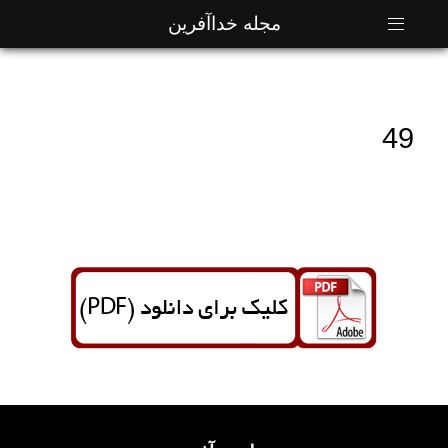
مجله خداآفرین
49