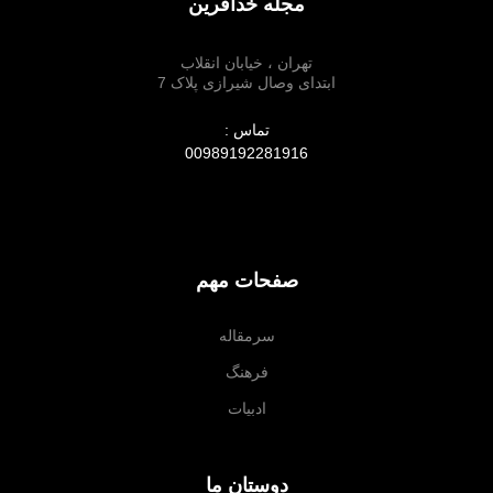
مجله خدآفرین
تهران ، خیابان انقلاب
ابتدای وصال شیرازی پلاک 7
تماس :
00989192281916
صفحات مهم
سرمقاله
فرهنگ
ادبیات
دوستان ما