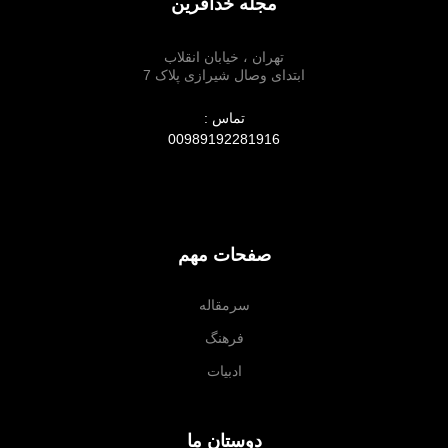
مجله خدآفرین
تهران ، خیابان انقلاب
ابتدای وصال شیرازی پلاک 7
تماس :
00989192281916
صفحات مهم
سرمقاله
فرهنگ
ادبیات
دوستان ما