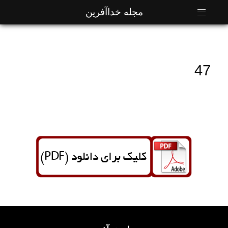
مجله خداآفرین
47