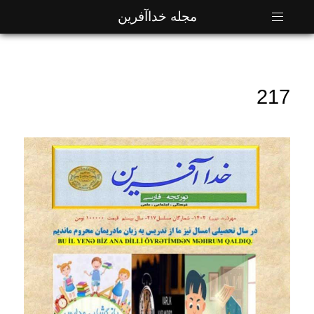
مجله خداآفرین
217