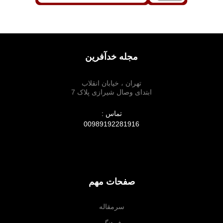
مجله خدآفرین
تهران ، خیابان انقلاب
ابتدای وصال شیرازی پلاک 7
تماس :
00989192281916
صفحات مهم
سرمقاله
فرهنگ