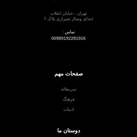
تهران ، خیابان انقلاب
ابتدای وصال شیرازی پلاک 7
تماس :
00989192281916
صفحات مهم
سرمقاله
فرهنگ
ادبیات
دوستان ما