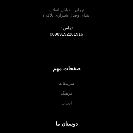
تهران ، خیابان انقلاب
ابتدای وصال شیرازی پلاک 7
تماس :
00989192281916
صفحات مهم
سرمقاله
فرهنگ
ادبیات
دوستان ما