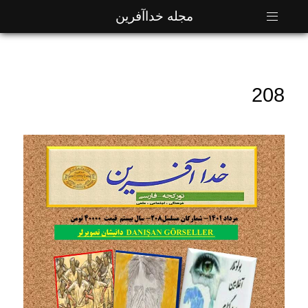
مجله خداآفرین
208