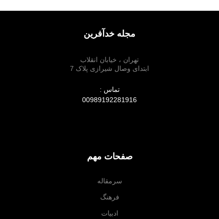
مجله خدآفرین
تهران ، خیابان انقلاب
ابتدای وصال شیرازی پلاک 7
تماس :
00989192281916
صفحات مهم
سرمقاله
فرهنگ
ادبیات