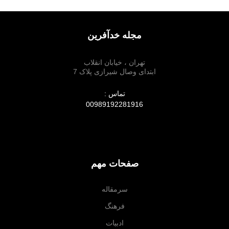
مجله خدآفرین
تهران ، خیابان انقلاب
ابتدای وصال شیرازی پلاک 7
تماس :
00989192281916
صفحات مهم
سرمقاله
فرهنگ
ادبیات