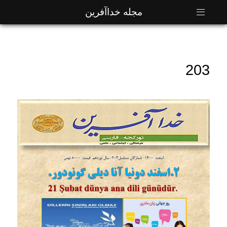
مجله خداآفرین
203