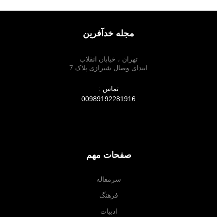
مجله خدآفرین
تهران ، خیابان انقلاب
ابتدای وصال شیرازی پلاک 7
تماس :
00989192281916
صفحات مهم
سرمقاله
فرهنگ
ادبیات