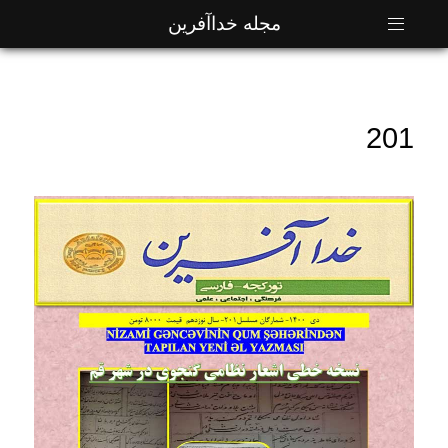
مجله خداآفرین
201