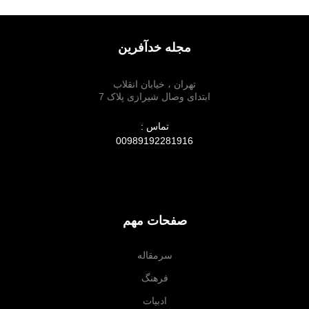
مجله خدآفرین
تهران ، خیابان انقلاب
ابتدای وصال شیرازی پلاک 7
تماس :
00989192281916
صفحات مهم
سرمقاله
فرهنگ
ادبیات