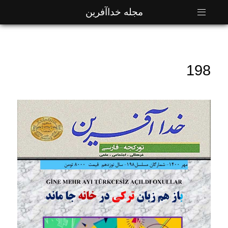
مجله خداآفرین
198