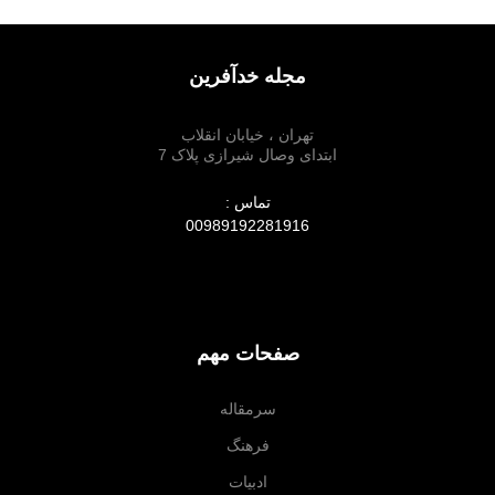
مجله خدآفرین
تهران ، خیابان انقلاب
ابتدای وصال شیرازی پلاک 7
تماس :
00989192281916
صفحات مهم
سرمقاله
فرهنگ
ادبیات