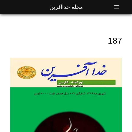
مجله خداآفرین
187