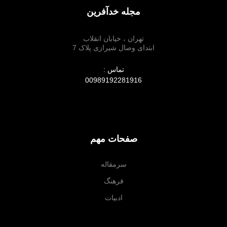
مجله خدآفرین
تهران ، خیابان انقلاب
ابتدای وصال شیرازی پلاک 7
تماس :
00989192281916
صفحات مهم
سرمقاله
فرهنگ
ادبیات