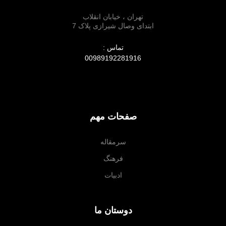
تهران ، خیابان انقلاب
ابتدای وصال شیرازی پلاک 7
تماس :
00989192281916
صفحات مهم
سرمقاله
فرهنگ
ادبیات
دوستان ما