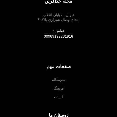
مجله خدآفرین
تهران ، خیابان انقلاب
ابتدای وصال شیرازی پلاک 7
تماس :
00989192281916
صفحات مهم
سرمقاله
فرهنگ
ادبیات
دوستان ما