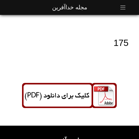
مجله خداآفرین
175