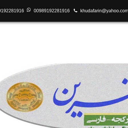
9192281916
00989192281916