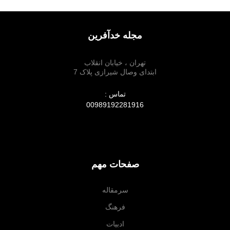
مجله خدآفرین
تهران ، خیابان انقلاب
ابتدای وصال شیرازی پلاک 7
تماس :
00989192281916
صفحات مهم
سرمقاله
فرهنگ
ادبیات