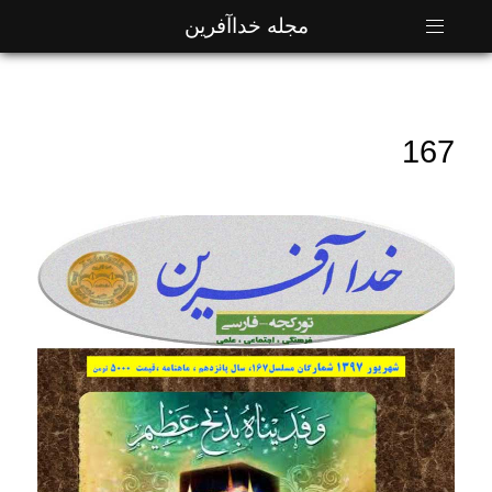
مجله خداآفرین
167