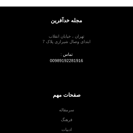
مجله خدآفرین
تهران ، خیابان انقلاب
ابتدای وصال شیرازی پلاک 7
تماس :
00989192281916
صفحات مهم
سرمقاله
فرهنگ
ادبیات