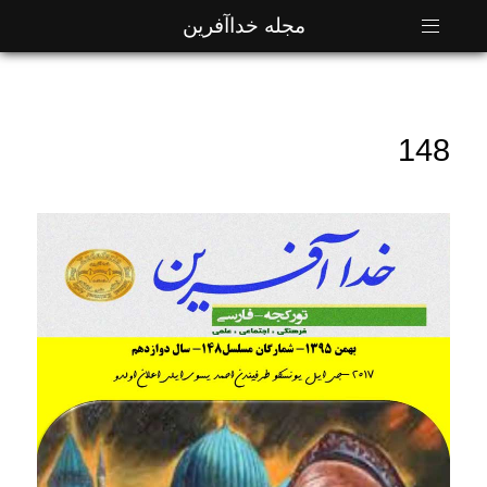
مجله خداآفرین
148