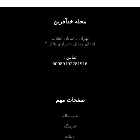
مجله خدآفرین
تهران ، خیابان انقلاب
ابتدای وصال شیرازی پلاک 7
تماس :
00989192281916
صفحات مهم
سرمقاله
فرهنگ
ادبیات