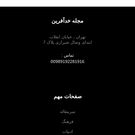
مجله خدآفرین
تهران ، خیابان انقلاب
ابتدای وصال شیرازی پلاک 7
تماس :
00989192281916
صفحات مهم
سرمقاله
فرهنگ
ادبیات