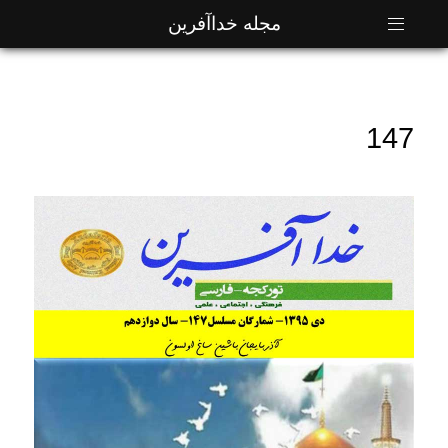
مجله خداآفرین
147