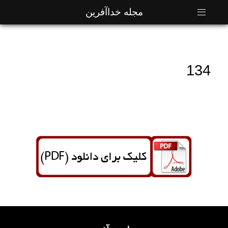
مجله خداآفرین
134