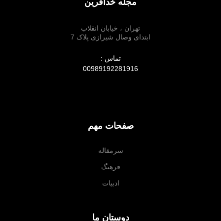
مجله خدآفرین
تهران ، خیابان انقلاب
ابتدای وصال شیرازی پلاک 7
تماس :
00989192281916
صفحات مهم
سرمقاله
فرهنگ
ادبیات
دوستان ما