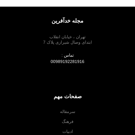
مجله خدآفرین
تهران ، خیابان انقلاب
ابتدای وصال شیرازی پلاک 7
تماس :
00989192281916
صفحات مهم
سرمقاله
فرهنگ
ادبیات