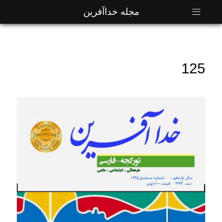
مجله خداآفرین
125