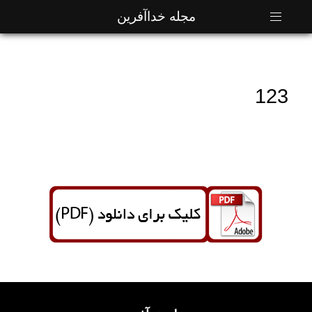
مجله خداآفرین
123