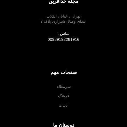
مجله خدآفرین
تهران ، خیابان انقلاب
ابتدای وصال شیرازی پلاک 7
تماس :
00989192281916
صفحات مهم
سرمقاله
فرهنگ
ادبیات
دوستان ما