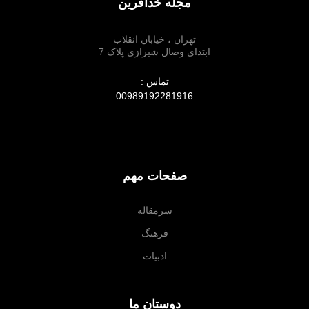
مجله خدآفرین
تهران ، خیابان انقلاب
ابتدای وصال شیرازی پلاک 7
تماس :
00989192281916
صفحات مهم
سرمقاله
فرهنگ
ادبیات
دوستان ما