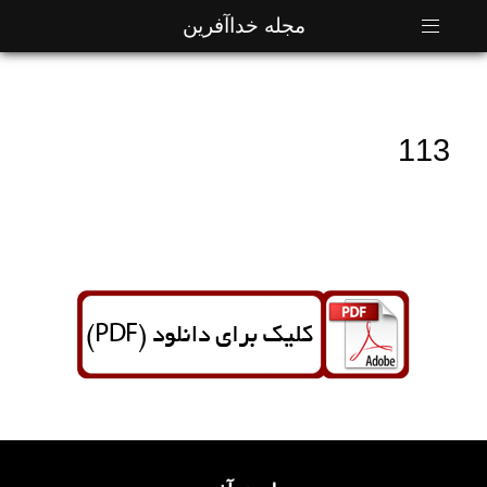
مجله خداآفرین
113