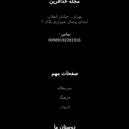
مجله خدآفرین
تهران ، خیابان انقلاب
ابتدای وصال شیرازی پلاک 7
تماس :
00989192281916
صفحات مهم
سرمقاله
فرهنگ
ادبیات
دوستان ما