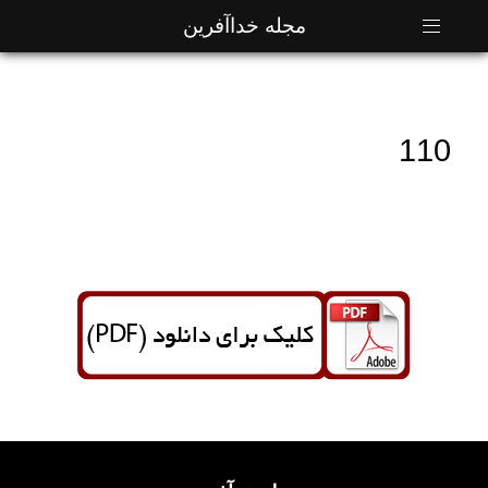
مجله خداآفرین
110