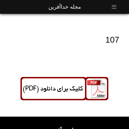
مجله خداآفرین
107