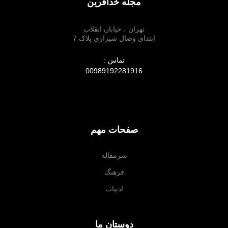
مجله خدآفرین
تهران ، خیابان انقلاب
ابتدای وصال شیرازی پلاک 7
تماس :
00989192281916
صفحات مهم
سرمقاله
فرهنگ
ادبیات
دوستان ما